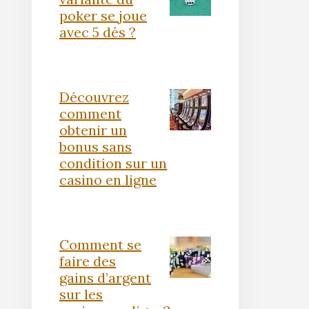
poker se joue
avec 5 dés ?
Découvrez
comment
obtenir un
bonus sans
condition sur un
casino en ligne
Comment se
faire des
gains d’argent
sur les