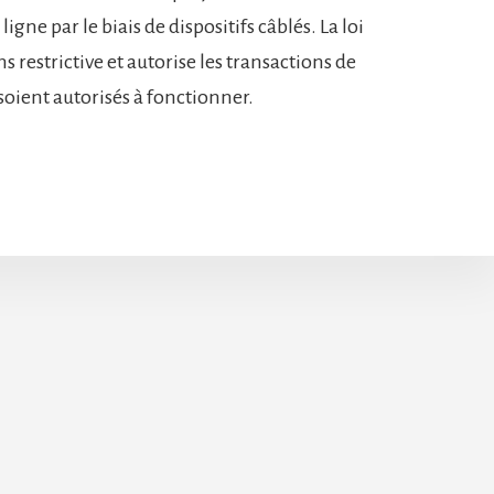
ligne par le biais de dispositifs câblés. La loi
 restrictive et autorise les transactions de
 soient autorisés à fonctionner.