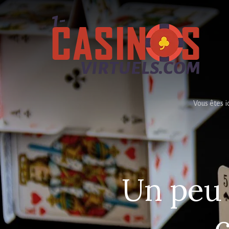
Passer
Skip
à
to
la
content
barre
latérale
principale
Vous êtes ic
Un peu d
c