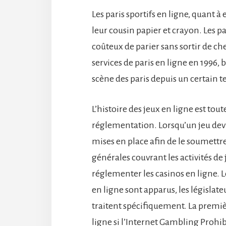
Les paris sportifs en ligne, quant 
leur cousin papier et crayon. Les p
coûteux de parier sans sortir de che
services de paris en ligne en 1996, b
scène des paris depuis un certain 
L’histoire des jeux en ligne est tou
réglementation. Lorsqu’un jeu devi
mises en place afin de le soumettre
générales couvrant les activités de 
réglementer les casinos en ligne. L
en ligne sont apparus, les législat
traitent spécifiquement. La premiè
ligne si l’Internet Gambling Prohibi