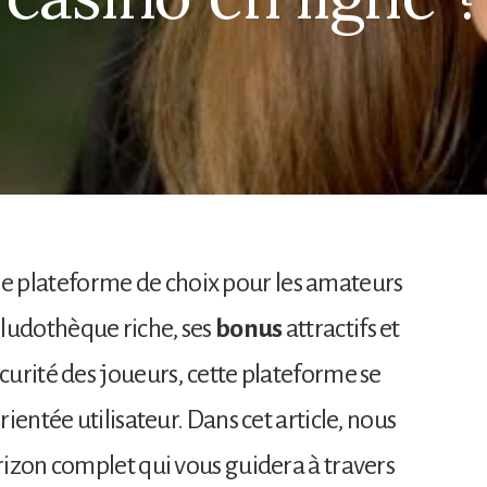
 plateforme de choix pour les amateurs
 ludothèque riche, ses
bonus
attractifs et
urité des joueurs, cette plateforme se
ientée utilisateur. Dans cet article, nous
izon complet qui vous guidera à travers