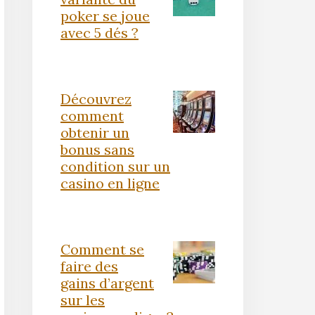
poker se joue
avec 5 dés ?
Découvrez
comment
obtenir un
bonus sans
condition sur un
casino en ligne
Comment se
faire des
gains d’argent
sur les