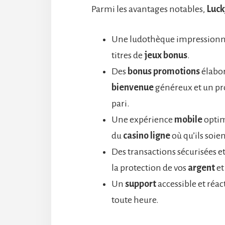
Parmi les avantages notables,
Luck
Une ludothèque impressionna
titres de
jeux bonus
.
Des
bonus promotions
élabo
bienvenue
généreux et un p
pari.
Une expérience
mobile
optim
du
casino ligne
où qu’ils soien
Des transactions sécurisées e
la protection de vos
argent
et
Un
support
accessible et réac
toute heure.