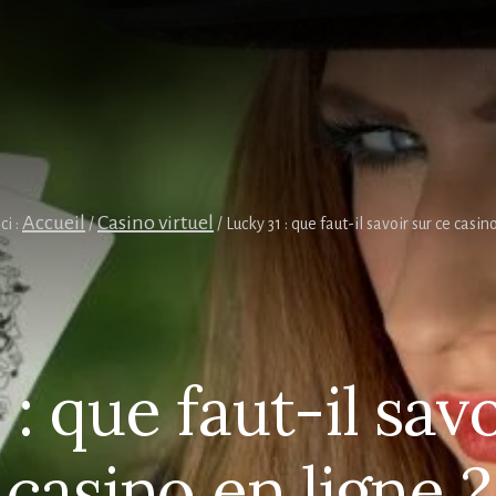
Accueil
Casino virtuel
ci :
/
/
Lucky 31 : que faut-il savoir sur ce casin
: que faut-il sav
casino en ligne ?