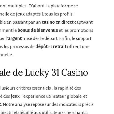
ont multiples. D’abord, la plateforme se
nelle de
jeux
adaptés à tous les profils :
able en passant par un
casino en direct
captivant.
mment le
bonus de bienvenue
et les promotions
r l’
argent
misé dès le départ. Enfin, le support
ns les processus de
dépôt
et
retrait
offrent une
nnelle.
ale de Lucky 31 Casino
usieurs critères essentiels : la rapidité des
té des
jeux
, l’expérience utilisateur globale, et
t
. Notre analyse repose sur des indicateurs précis
jectif et détaillé aux utilisateurs cherchant à