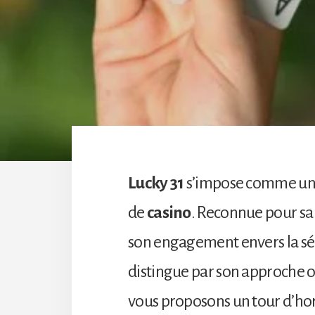
Lucky 31
s’impose comme une
de
casino
. Reconnue pour sa
son engagement envers la séc
distingue par son approche or
vous proposons un tour d’hor