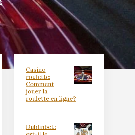
Barre
Casino
latérale
roulette:
principale
Comment
jouer la
roulette en ligne?
Dublinbet :
est-il le