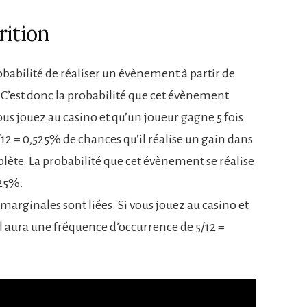
rition
obabilité de réaliser un évènement à partir de
C’est donc la probabilité que cet évènement
ous jouez au casino et qu’un joueur gagne 5 fois
/12 = 0,525% de chances qu’il réalise un gain dans
ète. La probabilité que cet évènement se réalise
 25%.
 marginales sont liées. Si vous jouez au casino et
 il aura une fréquence d’occurrence de 5/12 =