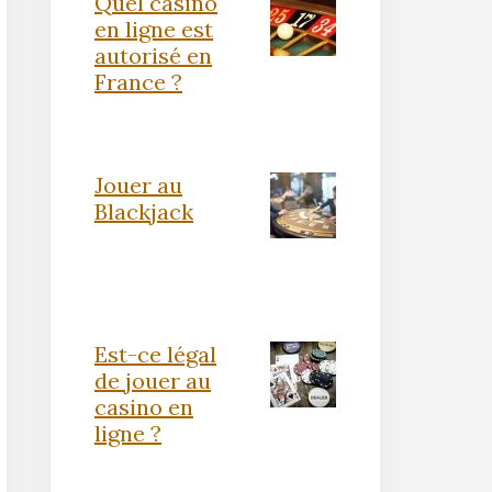
Quel casino
en ligne est
autorisé en
France ?
Jouer au
Blackjack
Est-ce légal
de jouer au
casino en
ligne ?