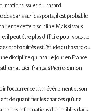
formations issues du hasard.
e des paris sur les sports, il est probable
rler de cette discipline. Mais si vous
, il peut être plus difficile pour vous de
e des probabilités est l’étude du hasard ou
une discipline qui a vu le jour en France
mathématicien français Pierre-Simon
oir l’occurrence d’un événement et son
ent de quantifier les chances qu’une
partir des informations disponibles dans