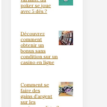
poker se joue
avec 5 dés ?
Découvrez
comment
obtenir un
bonus sans
condition sur un
casino en ligne
Comment se
faire des
gains d’argent
sur les