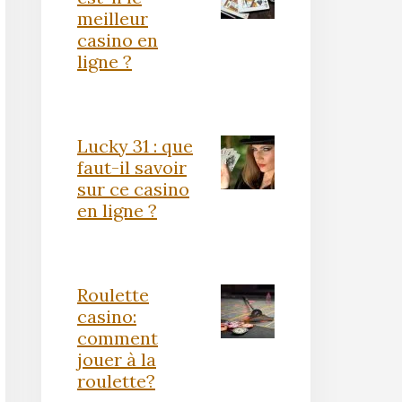
meilleur
casino en
ligne ?
Lucky 31 : que
faut-il savoir
sur ce casino
en ligne ?
Roulette
casino:
comment
jouer à la
roulette?