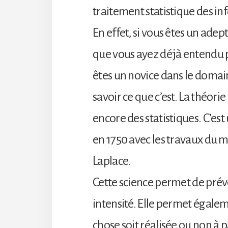
traitement statistique des in
En effet, si vous êtes un adept
que vous ayez déjà entendu pa
êtes un novice dans le domaine
savoir ce que c’est. La théori
encore des statistiques. C’est 
en 1750 avec les travaux du 
Laplace.
Cette science permet de prév
intensité. Elle permet égalem
chose soit réalisée ou non à 