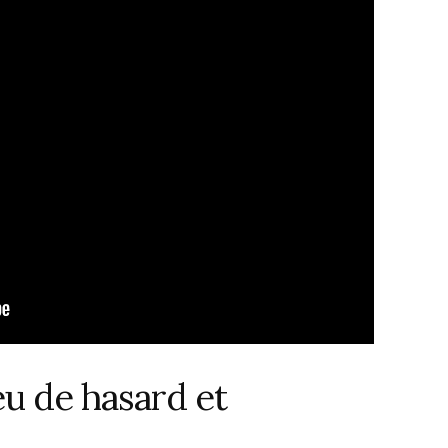
jeu de hasard et