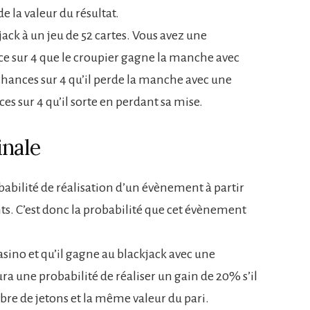
e la valeur du résultat.
jack à un jeu de 52 cartes. Vous avez une
ce sur 4 que le croupier gagne la manche avec
chances sur 4 qu’il perde la manche avec une
es sur 4 qu’il sorte en perdant sa mise.
inale
babilité de réalisation d’un évènement à partir
s. C’est donc la probabilité que cet évènement
asino et qu’il gagne au blackjack avec une
aura une probabilité de réaliser un gain de 20% s’il
e de jetons et la même valeur du pari.