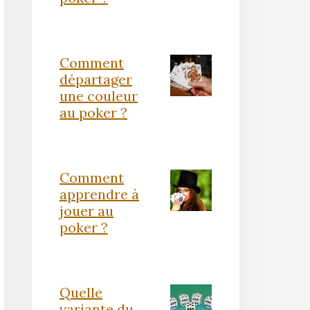
Comment
départager
une couleur
au poker ?
Comment
apprendre à
jouer au
poker ?
Quelle
variante du