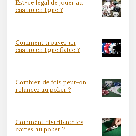
Est-ce légal de jouer au
casino en ligne ?
Comment trouver un
casino en ligne fiable ?
Combien de fois peut-on
relancer au poker ?
Comment distribuer les
cartes au poker ?