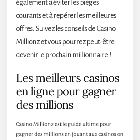
également à éviter les pièges
courants et à repérer les meilleures
offres. Suivez les conseils de Casino
Millionz et vous pourrez peut-être
devenir le prochain millionnaire !
Les meilleurs casinos
en ligne pour gagner
des millions
Casino Millionz est le guide ultime pour
gagner des millions en jouant aux casinos en