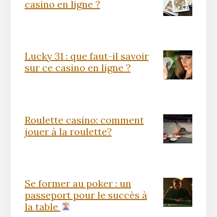
casino en ligne ?
Lucky 31 : que faut-il savoir
sur ce casino en ligne ?
Roulette casino: comment
jouer à la roulette?
Se former au poker : un
passeport pour le succès à
la table