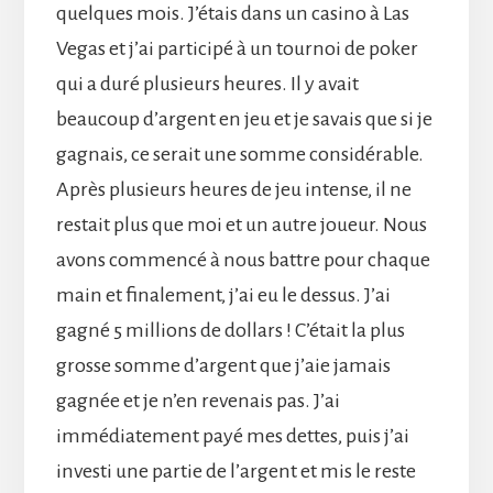
quelques mois. J’étais dans un casino à Las
Vegas et j’ai participé à un tournoi de poker
qui a duré plusieurs heures. Il y avait
beaucoup d’argent en jeu et je savais que si je
gagnais, ce serait une somme considérable.
Après plusieurs heures de jeu intense, il ne
restait plus que moi et un autre joueur. Nous
avons commencé à nous battre pour chaque
main et finalement, j’ai eu le dessus. J’ai
gagné 5 millions de dollars ! C’était la plus
grosse somme d’argent que j’aie jamais
gagnée et je n’en revenais pas. J’ai
immédiatement payé mes dettes, puis j’ai
investi une partie de l’argent et mis le reste