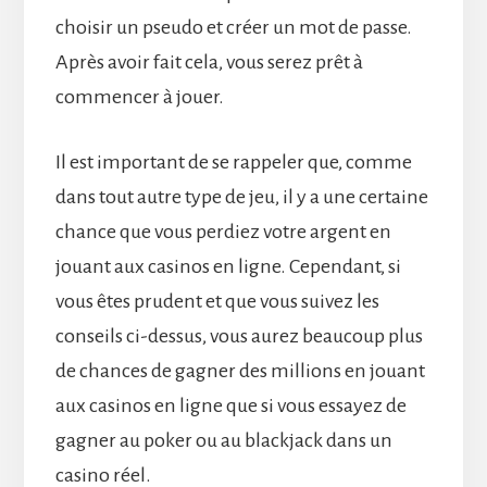
choisir un pseudo et créer un mot de passe.
Après avoir fait cela, vous serez prêt à
commencer à jouer.
Il est important de se rappeler que, comme
dans tout autre type de jeu, il y a une certaine
chance que vous perdiez votre argent en
jouant aux casinos en ligne. Cependant, si
vous êtes prudent et que vous suivez les
conseils ci-dessus, vous aurez beaucoup plus
de chances de gagner des millions en jouant
aux casinos en ligne que si vous essayez de
gagner au poker ou au blackjack dans un
casino réel.