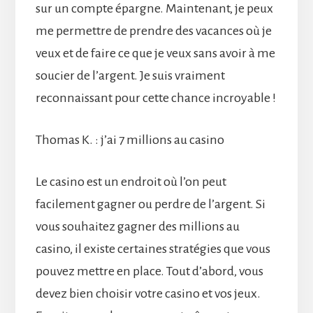
sur un compte épargne. Maintenant, je peux
me permettre de prendre des vacances où je
veux et de faire ce que je veux sans avoir à me
soucier de l’argent. Je suis vraiment
reconnaissant pour cette chance incroyable !
Thomas K. : j’ai 7 millions au casino
Le casino est un endroit où l’on peut
facilement gagner ou perdre de l’argent. Si
vous souhaitez gagner des millions au
casino, il existe certaines stratégies que vous
pouvez mettre en place. Tout d’abord, vous
devez bien choisir votre casino et vos jeux.