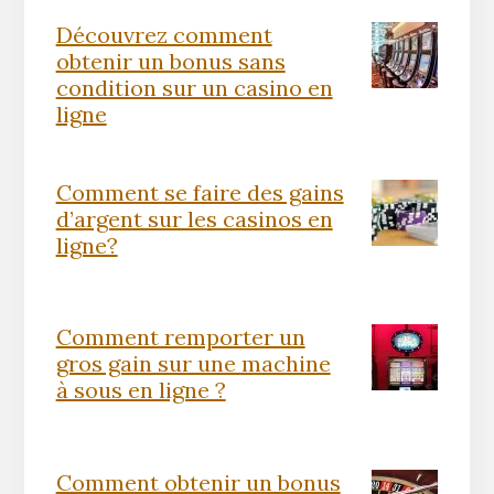
Découvrez comment
obtenir un bonus sans
condition sur un casino en
ligne
Comment se faire des gains
d’argent sur les casinos en
ligne?
Comment remporter un
gros gain sur une machine
à sous en ligne ?
Comment obtenir un bonus