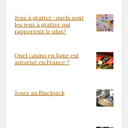
Jeux à gratter : quels sont
les jeux à gratter qui
rapportent le plus?
Quel casino en ligne est
autorisé en France ?
Jouer au Blackjack