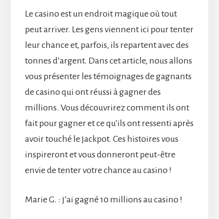
Le casino est un endroit magique où tout
peut arriver. Les gens viennent ici pour tenter
leur chance et, parfois, ils repartent avec des
tonnes d’argent. Dans cet article, nous allons
vous présenter les témoignages de gagnants
de casino qui ont réussi à gagner des
millions. Vous découvrirez comment ils ont
fait pour gagner et ce qu’ils ont ressenti après
avoir touché le jackpot. Ces histoires vous
inspireront et vous donneront peut-être
envie de tenter votre chance au casino !
Marie G. : j’ai gagné 10 millions au casino !