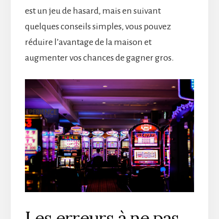
est un jeu de hasard, mais en suivant
quelques conseils simples, vous pouvez
réduire l’avantage de la maison et
augmenter vos chances de gagner gros.
Les erreurs à ne pas