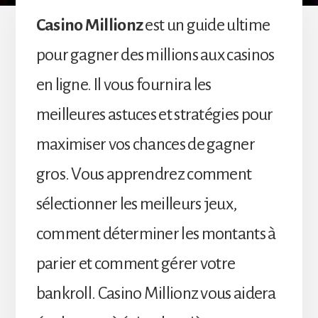
Casino Millionz
est un guide ultime
pour gagner des millions aux casinos
en ligne. Il vous fournira les
meilleures astuces et stratégies pour
maximiser vos chances de gagner
gros. Vous apprendrez comment
sélectionner les meilleurs jeux,
comment déterminer les montants à
parier et comment gérer votre
bankroll. Casino Millionz vous aidera