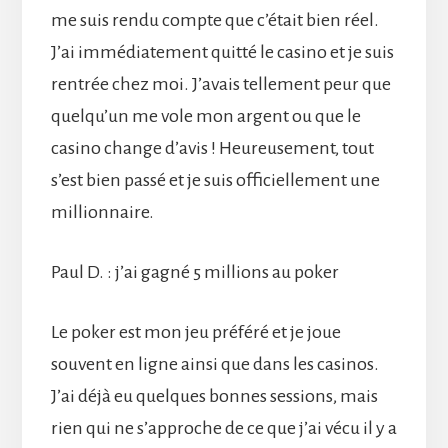
me suis rendu compte que c’était bien réel.
J’ai immédiatement quitté le casino et je suis
rentrée chez moi. J’avais tellement peur que
quelqu’un me vole mon argent ou que le
casino change d’avis ! Heureusement, tout
s’est bien passé et je suis officiellement une
millionnaire.
Paul D. : j’ai gagné 5 millions au poker
Le poker est mon jeu préféré et je joue
souvent en ligne ainsi que dans les casinos.
J’ai déjà eu quelques bonnes sessions, mais
rien qui ne s’approche de ce que j’ai vécu il y a