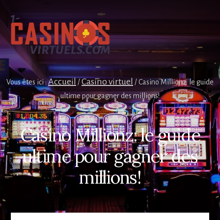
Passer
Skip
à
to
la
content
barre
latérale
Accueil
Casino virtuel
Vous êtes ici :
/
/
Casino Millionz: le guide
principale
ultime pour gagner des millions!
Casino Millionz: le guide
ultime pour gagner des
millions!