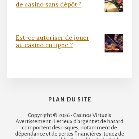
de casino sans dépôt ?
Est-ce autoriser de jouer
au casino en ligne ?
PLAN DU SITE
Copyright © 2026 · Casinos Virtuels
Avertissement : Les jeux d'argent et de hasard
comportent des risques, notamment de
dépendance et de pertes financières. Jouez de